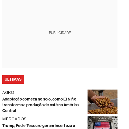
PUBLICIDADE
ÚLTIMAS
AGRO
Adaptação começa no solo: como El Niño
transforma a produção de café na América
Central
MERCADOS
Trump, Fed e Tesouro geram incerteza e