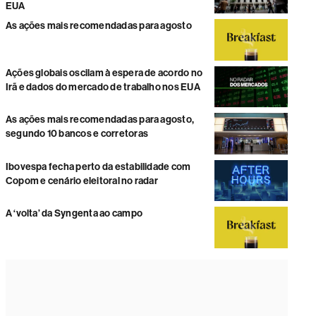
EUA
As ações mais recomendadas para agosto
Ações globais oscilam à espera de acordo no
Irã e dados do mercado de trabalho nos EUA
As ações mais recomendadas para agosto,
segundo 10 bancos e corretoras
Ibovespa fecha perto da estabilidade com
Copom e cenário eleitoral no radar
A ‘volta’ da Syngenta ao campo