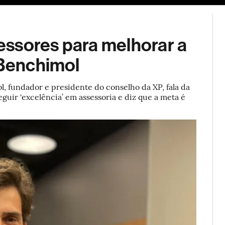
ESG
Soluções de publicidade
Bloomberg Línea
Assina
ssores para melhorar a
 Benchimol
, fundador e presidente do conselho da XP, fala da
guir ‘excelência’ em assessoria e diz que a meta é