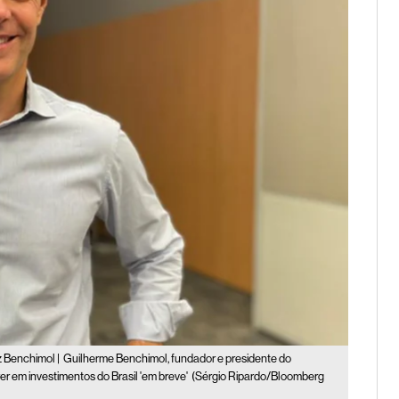
z Benchimol |
Guilherme Benchimol, fundador e presidente do
r em investimentos do Brasil 'em breve'
(Sérgio Ripardo/Bloomberg