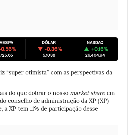
OVESPA
DÓLAR
NASDAQ
-0.56%
-0.36%
+0.16%
,725.65
5.1038
26,404.94
z “super otimista” com as perspectivas da
ais do que dobrar o nosso
market share
em
 do conselho de administração da XP (XP)
e, a XP tem 11% de participação desse