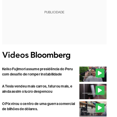
PUBLICIDADE
Keiko Fujimori assume presidência do Peru
com desafio de romper instabilidade
A Tesla vendeu mais carros, faturou mais, e
ainda assim o lucro despencou
O Pix virou o centro de uma guerra comercial
de bilhões de dólares.