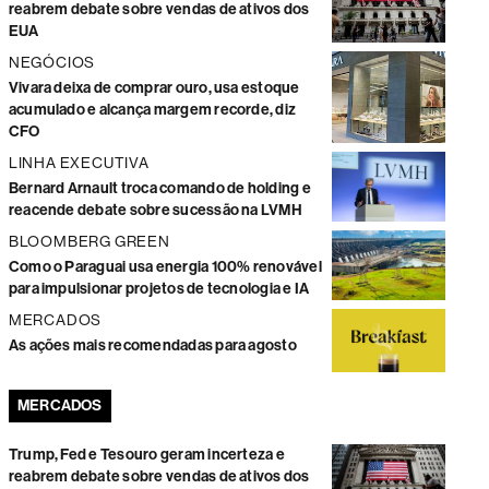
reabrem debate sobre vendas de ativos dos
EUA
NEGÓCIOS
Vivara deixa de comprar ouro, usa estoque
acumulado e alcança margem recorde, diz
CFO
LINHA EXECUTIVA
Bernard Arnault troca comando de holding e
reacende debate sobre sucessão na LVMH
BLOOMBERG GREEN
Como o Paraguai usa energia 100% renovável
para impulsionar projetos de tecnologia e IA
MERCADOS
As ações mais recomendadas para agosto
MERCADOS
Trump, Fed e Tesouro geram incerteza e
reabrem debate sobre vendas de ativos dos