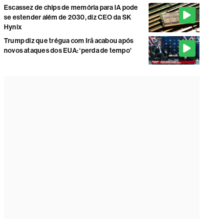
Escassez de chips de memória para IA pode
se estender além de 2030, diz CEO da SK
Hynix
Trump diz que trégua com Irã acabou após
novos ataques dos EUA: ‘perda de tempo'