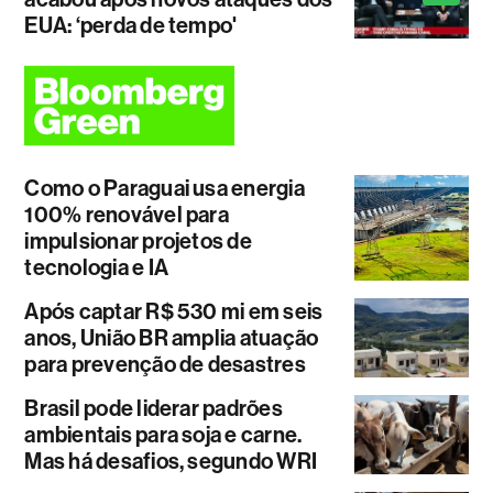
EUA: ‘perda de tempo'
Como o Paraguai usa energia
100% renovável para
impulsionar projetos de
tecnologia e IA
Após captar R$ 530 mi em seis
anos, União BR amplia atuação
para prevenção de desastres
Brasil pode liderar padrões
ambientais para soja e carne.
Mas há desafios, segundo WRI