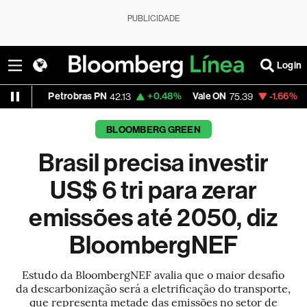
PUBLICIDADE
Login
trobras PN
+0.48%
Vale ON
-1.66%
Itaú PN
42.13
75.39
41.83
BLOOMBERG GREEN
Brasil precisa investir
US$ 6 tri para zerar
emissões até 2050, diz
BloombergNEF
Estudo da BloombergNEF avalia que o maior desafio
da descarbonização será a eletrificação do transporte,
que representa metade das emissões no setor de