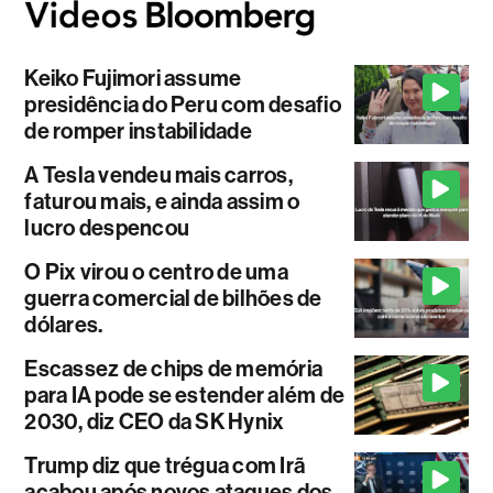
Keiko Fujimori assume
presidência do Peru com desafio
de romper instabilidade
A Tesla vendeu mais carros,
faturou mais, e ainda assim o
lucro despencou
O Pix virou o centro de uma
guerra comercial de bilhões de
dólares.
Escassez de chips de memória
para IA pode se estender além de
2030, diz CEO da SK Hynix
Trump diz que trégua com Irã
acabou após novos ataques dos