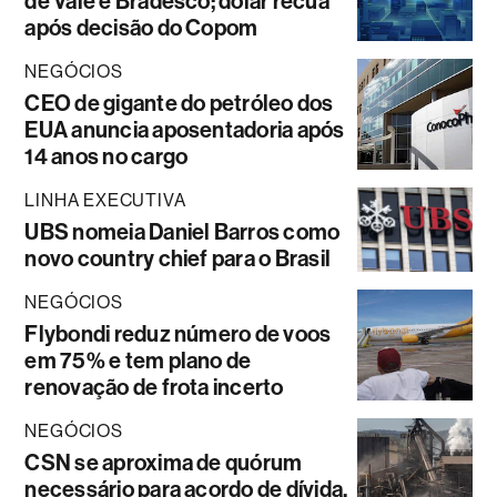
de Vale e Bradesco; dólar recua
após decisão do Copom
NEGÓCIOS
CEO de gigante do petróleo dos
EUA anuncia aposentadoria após
14 anos no cargo
LINHA EXECUTIVA
UBS nomeia Daniel Barros como
novo country chief para o Brasil
NEGÓCIOS
Flybondi reduz número de voos
em 75% e tem plano de
renovação de frota incerto
NEGÓCIOS
CSN se aproxima de quórum
necessário para acordo de dívida,