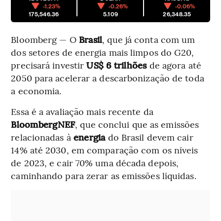
-1.23%
-0.26%
-0.06%
175,546.36
5.109
26,348.35
Bloomberg — O
Brasil
, que já conta com um
dos setores de energia mais limpos do G20,
precisará investir
US$ 6 trilhões
de agora até
2050 para acelerar a descarbonização de toda
a economia.
Essa é a avaliação mais recente da
BloombergNEF
, que conclui que as emissões
relacionadas à
energia
do Brasil devem cair
14% até 2030, em comparação com os níveis
de 2023, e cair 70% uma década depois,
caminhando para zerar as emissões líquidas.