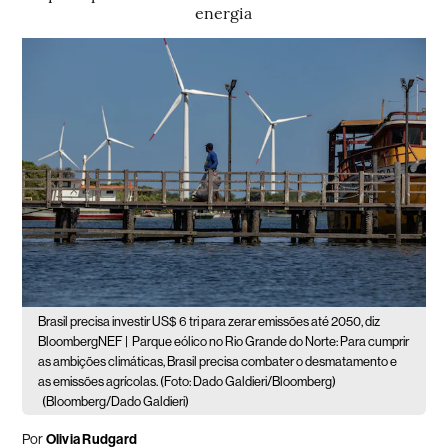
energia
Brasil precisa investir US$ 6 tri para zerar emissões até 2050, diz
BloombergNEF |
Parque eólico no Rio Grande do Norte: Para cumprir
as ambições climáticas, Brasil precisa combater o desmatamento e
as emissões agrícolas. (Foto: Dado Galdieri/Bloomberg)
(Bloomberg/Dado Galdieri)
Por
Olivia Rudgard